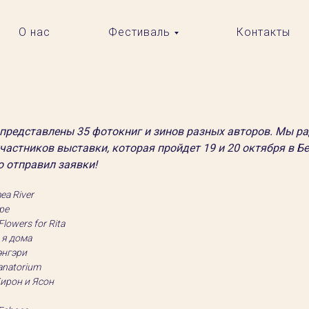
О нас
Фестиваль
Контакты
 представлены 35 фотокниг и зинов разных авторов. Мы
ра
астников выставки, которая пройдет 19 и 20 октября в Бе
о отправил заявки!
ea River
pe
Flowers for Rita
 я дома
энгэри
anatorium
ирон и Ясон