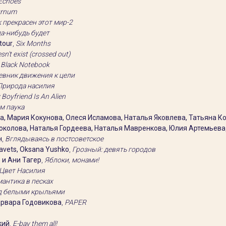
Echoes
urnum
 прекрасен этот мир-2
а-нибудь будет
tour
,
Six Months
n't exist (crossed out)
,
Black Notebook
евник движения к цели
Природа насилия
Boyfriend Is An Alien
м паука
а, Мария Кокунова, Олеся Исламова, Наталья Яковлева, Татьяна К
Соколова, Наталья Гордеева, Наталья Мавренкова, Юлия Артемьева
н
,
Вглядываясь в постсоветское
ravets, Oksana Yushko
,
Грозный: девять городов
 и Ани Тагер
,
Яблоки, монами!
Цвет Насилия
антика в песках
од белыми крыльями
арвара Годовикова
,
PAPER
кий
,
E-bay them all!