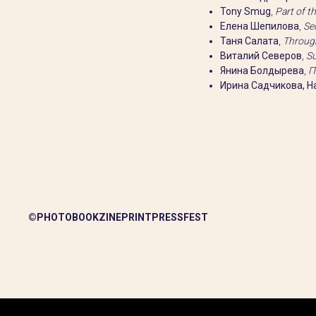
Tony Smug
,
Part of t
Елена Шепилова
,
Se
Таня Салата
,
Through
Виталий Северов
,
S
Янина Болдырева
,
П
Ирина Садчикова, Н
©PHOTOBOOKZINEPRINTPRESSFEST