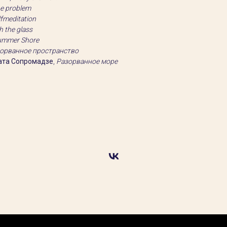
he problem
lfmeditation
 the glass
ummer Shore
орванное пространство
ата Сопромадзе
,
Разорванное море