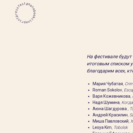
На фестивале будут
итоговым списком уч
благодарим всех, кт
Мария Чубатая
,
Crim
Roman Sokolov
,
Esca
Варя Кожевникова
,
Надя Шумина
,
Когда
Аюна Шагдурова
,
Т
Андрей Красилин
,
S
Миша Павловский
,
Х
Lesya Kim
,
Tobolsk