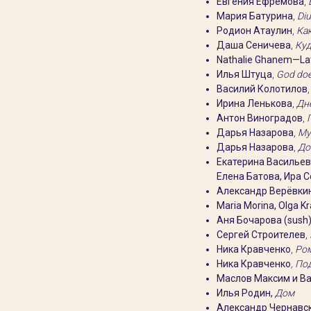
Евгения Ефремова
,
Мария Батурина
,
Di
Родион Атаулин
,
Как
Даша Сеничева
,
Куд
Nathalie Ghanem—La
Илья Штуца
,
God does
Василий Колотилов
Ирина Ленькова
,
Дн
Антон Виноградов
,
Дарья Назарова
,
My 
Дарья Назарова
,
До
Екатерина Васильев
Елена Батова, Ира 
Александр Верёвки
Maria Morina, Olga K
Аня Бочарова (sush)
Сергей Строителев
,
Ника Кравченко
,
Ром
Ника Кравченко
, П
Маслов Максим и В
Илья Родин,
Дом
Александр Чернавс